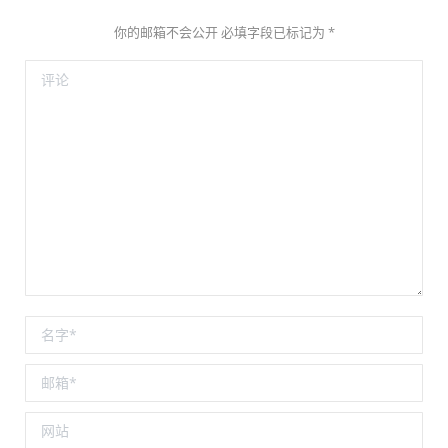
你的邮箱不会公开 必填字段已标记为
*
评论
名称 *
邮箱 *
网站