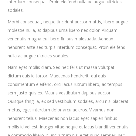
interdum consequat. Proin eleifend nulla ac augue ultricies
sodales.
Morbi consequat, neque tincidunt auctor mattis, libero augue
molestie nulla, at dapibus urna libero nec dolor. Aliquam
venenatis magna eu libero finibus malesuada. Aenean
hendrerit ante sed turpis interdum consequat. Proin eleifend
nulla ac augue ultricies sodales.
Nam eget mollis diam. Sed nec felis ut massa volutpat
dictum quis id tortor. Maecenas hendrerit, dui quis
condimentum eleifend, orci lacus rutrum libero, ac tempus
sem justo quis ex. Mauris vestibulum dapibus auctor.
Quisque fringilla, ex sed vestibulum sodales, arcu nisi placerat
metus, eget interdum dolor arcu ac eros. Vivamus non
hendrerit tellus. Maecenas non lacus eget sapien finibus
mollis id vel est. Integer vitae neque et lacus blandit venenatis
a commodo libero. Nunc rutrum nisi eget nunc semper, nec