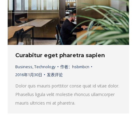
Curabitur eget pharetra sapien
Business
,
Technology
作者：
hsbmbcn
2016年1月30日
发表评论
Dolor quis mauris porttitor conse quat id vitae dolor.
Phasellus ligula velit molestie rhoncus ullamcorper
mauris ultricies mi at pharetra.