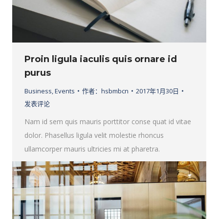
Proin ligula iaculis quis ornare id
purus
Business
,
Events
作者：
hsbmbcn
2017年1月30日
发表评论
Nam id sem quis mauris porttitor conse quat id vitae
dolor. Phasellus ligula velit molestie rhoncus
ullamcorper mauris ultricies mi at pharetra.